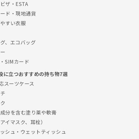
・ビザ・ESTA
トカード・現地通貨
しやすい衣服
バッグ、エコバッグ
ター
fi・SIMカード
に役に立つおすすめの持ち物7選
ク対応スーツケース
ーチ
ック
ミン成分を含む塗り薬や軟膏
ズ（アイマスク、耳栓）
ティッシュ・ウェットティッシュ