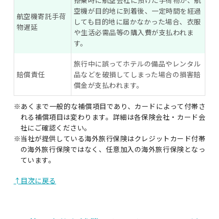
搭乗時に航空会社に預けた手荷物が、航
空機が目的地に到着後、一定時間を経過
航空機寄託手荷
しても目的地に届かなかった場合、衣服
物遅延
や生活必需品等の購入費が支払われま
す。
旅行中に誤ってホテルの備品やレンタル
賠償責任
品などを破損してしまった場合の損害賠
償金が支払われます。
※あくまで一般的な補償項目であり、カードによって付帯さ
れる補償項目は変わります。詳細は各保険会社・カード会
社にご確認ください。
※当社が提供している海外旅行保険はクレジットカード付帯
の海外旅行保険ではなく、任意加入の海外旅行保険となっ
ています。
↑目次に戻る