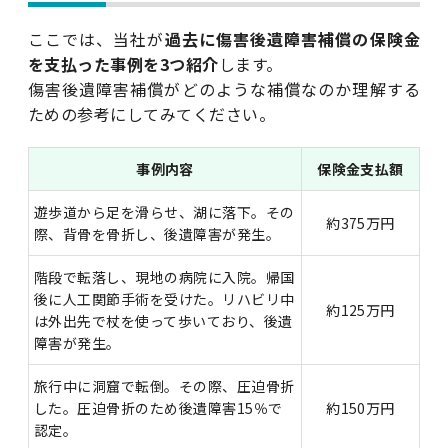
ここでは、当社が
過去に傷害後遺障害補償の保険金
を支払った事例を3つ紹介
します。
傷害後遺障害補償がどのような補償なのか理解する
ための参考にしてみてください。
事例内容
保険金支払額
遊歩道から足を滑らせ、湖に落下。その
約375万円
際、背骨を骨折し、後遺障害が発生。
階段で転落し、現地の病院に入院。帰国
後に人工関節手術を受けた。リハビリ中
約125万円
は外出先で杖を使って歩いており、後遺
障害が発生。
旅行中に洞窟で転倒。その際、圧迫骨折
した。圧迫骨折のため後遺障害15％で
約150万円
認定。