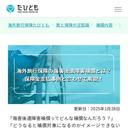
海外旅行保険たびとも
旅と保険の豆知識
補償内容
海外
海外旅行保険の傷害後遺障害補償とは？
保険金支払事例と合わせて解説！
更新日：2025年1月28日
「傷害後遺障害補償ってどんな補償なんだろう？」
「どうなると補償対象になるのかイメージできない