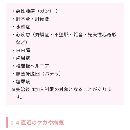
・悪性腫瘍（ガン）※
・肝不全・肝硬変
・水頭症
・心疾患（弁膜症・不整脈・雑音・先天性心奇形
など）
・白内障
・歯周病
・椎間板ヘルニア
・膝蓋骨脱臼（パテラ）
・糖尿病
※完治後は加入制限の対象となることがありま
す。
1-4.直近のケガや病気