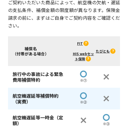
ご契約いただいた商品によって、航空機の欠航・遅延
の支払条件、補償金額の限度額が異なります。保険金
請求の前に、まずはご自身でご契約内容をご確認くだ
さい。
FIT
補償名
たびとも
（付帯がある場合）
HIS webセッ
ト保険
旅行中の事故による緊急
費用補償特約
※①
航空機遅延等補償特約
（実費）
※②
航空機遅延等一時金（定
額）
※③