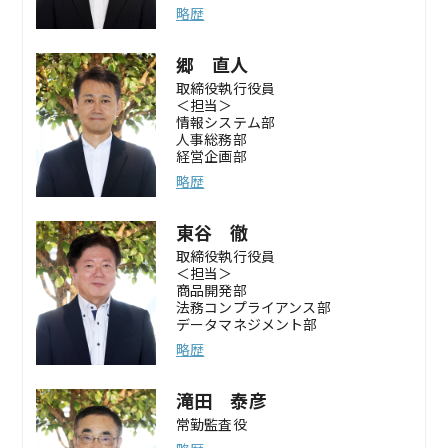
略歴
郷 直人
取締役執行役員
＜担当＞
情報システム部
人事総務部
経営企画部
略歴
東谷 徹
取締役執行役員
＜担当＞
商品開発部
法務コンプライアンス部
データマネジメント部
略歴
滝田 泰彦
常勤監査役