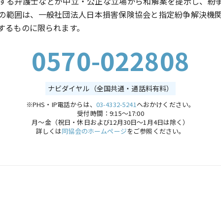
する弁護士などが中立・公正な立場から和解案を提示し、紛
の範囲は、一般社団法人日本損害保険協会と指定紛争解決機
するものに限られます。
0570-022808
ナビダイヤル（全国共通・通話料有料）
※PHS・IP電話からは、
03-4332-5241
へおかけください。
受付時間：9:15～17:00
月～金（祝日・休日および12月30日～1月4日は除く）
詳しくは
同協会のホームページ
をご参照ください。