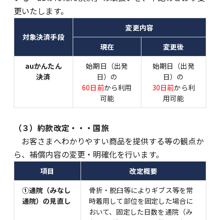
更いたします。
変更内容
対象決済手段
現在
変更後
au
かんたん
始期日（出発
始期日（出発
決済
日）の
日）の
60日前
から利用
30日前
から利
可能
用可能
（３）約款改定・・・
国旅
お客さまへわかりやすい商品を提供する等の観点か
ら、補償内容の変更・明確化を行います。
項目
改定概要
①通院（みなし
骨折・脱臼等によりギブス等を常
通院）の見直し
時着用して部位を固定した場合に
おいて、固定した日数を通院（み